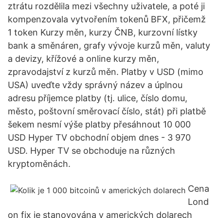
ztrátu rozdělila mezi všechny uživatele, a poté ji
kompenzovala vytvořením tokenů BFX, přičemž
1 token Kurzy měn, kurzy ČNB, kurzovní lístky
bank a směnáren, grafy vývoje kurzů měn, valuty
a devizy, křížové a online kurzy měn,
zpravodajství z kurzů měn. Platby v USD (mimo
USA) uveďte vždy správný název a úplnou
adresu příjemce platby (tj. ulice, číslo domu,
město, poštovní směrovací číslo, stát) při platbě
šekem nesmí výše platby přesáhnout 10 000
USD Hyper TV obchodní objem dnes - 3 970
USD. Hyper TV se obchoduje na různých
kryptoměnách.
Cena
Lond
on fix je stanovována v amerických dolarech