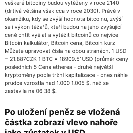
veškeré bitcoiny budou vytěženy v roce 2140
(drtivá většina však cca v roce 2030). Právě v
okamžiku, kdy se zvýší hodnota bitcoinu, zvýší
se i výkon těžařů, kteří budou na jeho zvyšující
ceně chtít vyělat a vytěžit bitcoinů co nejvíce
Bitcoin kalkulátor, Bitcoin cena, Bitcoin kurz
Můžete upravovat čísla na obou stranách. 1 USD
= 21.887CZK 1 BTC = 18909.51USD (průměr ceny
posledních 5 Cena etherea - druhé největší
kryptoměny podle tržní kapitalizace - dnes náhle
prudce vzrostla nad 1.000 1.005 $, než se
zastavila na 06 38 $.
Po uložení peněz se vložená
částka zobrazí vlevo nahoře
jako zůstatek v USD