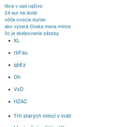
libra v usd naživo
24 eur na dolár
vôňa ovocia durian
ako vyzerá čínska mena mince
čo je skalpovanie zásoby
XL
rbFau
qbEz
Oh
VxD
HZAC
Trh starých mincí v indii