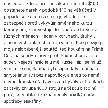
náš odkaz zde! a při transakci v hodnotě $100
dostanete dárek v podobě $10 na váš účet! V
případě českého investora je vhodné se
zabezpečit proti výkyvům směnného kurzu
koruny tím, že investuje do fondů vedených v
různých měnách – jeden v korunách, druhý v
amerických dolarech a třetí v euru. Kdo přežije je
moje nejoblíbenější soutěž, teď koukám na Primě
Cool na sérii Hrdinové proti Padouchům a je to
super. Nejlepší hráč je u mě Russell, líbil se mi už
v minulé sérii, Samoa byla super, když nacházel
skryté imunity i bez nápovědy, ale teď to nemá
chybu. Íránské úřady ve dvou bývalých fabrikách
zabavily zhruba 1000 strojů na těžbu bitcoinů
poté, co v oblasti zaznamenaly prudký nárůst
spotřeby elektřiny.