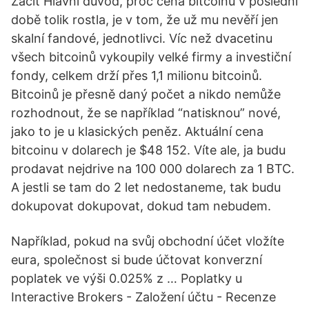
Začít Hlavní důvod, proč cena bitcoinu v poslední
době tolik rostla, je v tom, že už mu nevěří jen
skalní fandové, jednotlivci. Víc než dvacetinu
všech bitcoinů vykoupily velké firmy a investiční
fondy, celkem drží přes 1,1 milionu bitcoinů.
Bitcoinů je přesně daný počet a nikdo nemůže
rozhodnout, že se například “natisknou” nové,
jako to je u klasických peněz. Aktuální cena
bitcoinu v dolarech je $48 152. Víte ale, ja budu
prodavat nejdrive na 100 000 dolarech za 1 BTC.
A jestli se tam do 2 let nedostaneme, tak budu
dokupovat dokupovat, dokud tam nebudem.
Například, pokud na svůj obchodní účet vložíte
eura, společnost si bude účtovat konverzní
poplatek ve výši 0.025% z … Poplatky u
Interactive Brokers - Založení účtu - Recenze