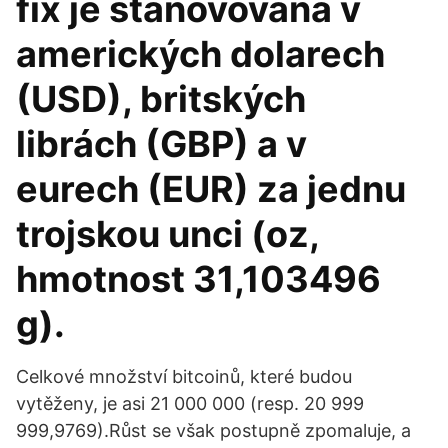
fix je stanovována v
amerických dolarech
(USD), britských
librách (GBP) a v
eurech (EUR) za jednu
trojskou unci (oz,
hmotnost 31,103496
g).
Celkové množství bitcoinů, které budou
vytěženy, je asi 21 000 000 (resp. 20 999
999,9769).Růst se však postupně zpomaluje, a