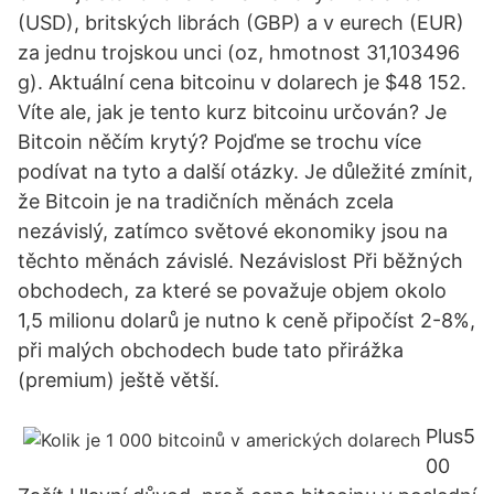
(USD), britských librách (GBP) a v eurech (EUR)
za jednu trojskou unci (oz, hmotnost 31,103496
g). Aktuální cena bitcoinu v dolarech je $48 152.
Víte ale, jak je tento kurz bitcoinu určován? Je
Bitcoin něčím krytý? Pojďme se trochu více
podívat na tyto a další otázky. Je důležité zmínit,
že Bitcoin je na tradičních měnách zcela
nezávislý, zatímco světové ekonomiky jsou na
těchto měnách závislé. Nezávislost Při běžných
obchodech, za které se považuje objem okolo
1,5 milionu dolarů je nutno k ceně připočíst 2-8%,
při malých obchodech bude tato přirážka
(premium) ještě větší.
Plus5
00