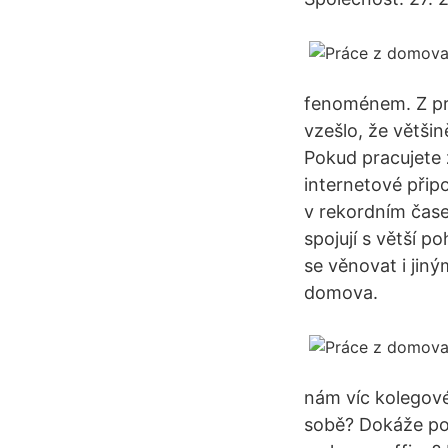
fenoménem. Z prů
vzešlo, že většin
Pokud pracujete 
internetové přip
v rekordním čase
spojují s větší p
se věnovat i jin
domova.
nám víc kolegové
sobě? Dokáže po