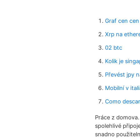
Graf cen cen
Xrp na ethe
02 btc
Kolik je sing
Převést jpy n
Mobilní v ita
Como descarg
Práce z domova. 
spolehlivé připo
snadno použitel