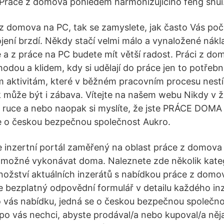
 Práce z domova pohledem harmonizujícího feng shui
z domova na PC, tak se zamyslete, jak často Vás poč
ojení brzdí. Někdy stačí velmi málo a vynaložené nákl
 a z práce na PC budete mít větší radost. Práci z dom
ohodou a klidem, kdy si udělají do práce jen to potřeb
ým aktivitám, které v běžném pracovním procesu nestíh
může být i zábava. Vítejte na našem webu Nikdy v ži
 ruce a nebo naopak si myslíte, že jste PRÁCE DOMA
e o českou bezpečnou společnost Aukro.
je inzertní portál zaměřený na oblast práce z domov
je možné vykonávat doma. Naleznete zde několik kateg
nožství aktuálních inzerátů s nabídkou práce z domov
te bezplatný odpovědní formulář v detailu každého i
vás nabídku, jedná se o českou bezpečnou společno
o vás nechci, abyste prodával/a nebo kupoval/a něj