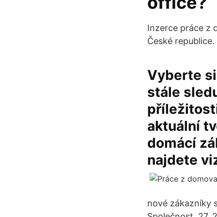
office?
Inzerce práce z
České republice.
Vyberte si
stále sled
příležitos
aktuální t
domácí zák
najdete vi
nové zákazníky 
Společnost. 27. 2