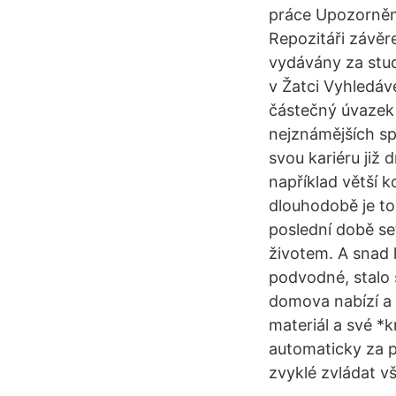
práce Upozornění
Repozitáři závě
vydávány za stud
v Žatci Vyhledáv
částečný úvazek
nejznámějších sp
svou kariéru již
například větší k
dlouhodobě je to 
poslední době se
životem. A snad 
podvodné, stalo
domova nabízí a 
materiál a své *
automaticky za p
zvyklé zvládat vš