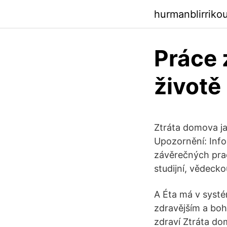
hurmanblirriko
Práce
životě
Ztráta domova ja
Upozornění: Info
závěrečných pra
studijní, vědecko
A Éta má v systé
zdravějším a boh
zdraví Ztráta do