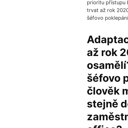
prioritu přístup
trvat až rok 202
šéfovo poklepání
Adaptac
až rok 
osamělí
šéfovo 
člověk 
stejně 
zaměstn