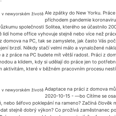
Ale zpátky do New Yorku. Práce
příchodem pandemie koronaviru 
zkumu společnosti Solitea, kterého se účastnilo 20
ě lidí home office vyhovuje stejně nebo více než práce
z domova na PC, tak se zamyslete, jak často Vás poč
ojení brzdí. Někdy stačí velmi málo a vynaložené nákl
 a z práce na PC budete mít větší radost. Práci z dom
ohodou a klidem, kdy si udělají do práce jen to potřeb
ým aktivitám, které v běžném pracovním procesu nestíh
Adaptace na práci z domova můž
2020-10-15 - —bo Cítíme se osa
, nebo šéfovo poklepání na rameno? Začíná člověk m
dat stejně dobrý výkon? Co prožívá zaměstnane­c po