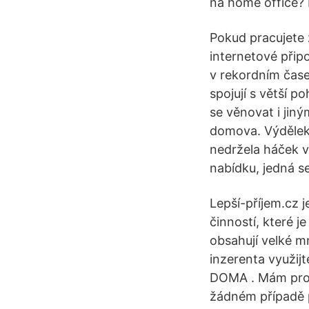
na home office?
Pokud pracujete 
internetové přip
v rekordním čase
spojují s větší p
se věnovat i jin
domova. Výdělek 
nedržela háček v
nabídku, jedná s
Lepší-příjem.cz 
činností, které 
obsahují velké m
inzerenta využij
DOMA . Mám pro 
žádném případě p