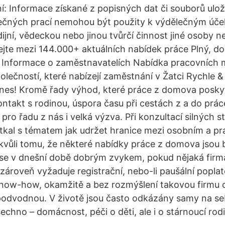
: Informace získané z popisných dat či souborů ulo
rečných prací nemohou být použity k výdělečným úč
ijní, vědeckou nebo jinou tvůrčí činnost jiné osoby n
ejte mezi 144.000+ aktuálních nabídek práce Plný, d
 Informace o zaměstnavatelích Nabídka pracovních m
olečností, které nabízejí zaměstnání v Žatci Rychle
 dnes! Kromě řady výhod, které práce z domova poskyt
ontakt s rodinou, úspora času při cestách z a do prác
pro řadu z nás i velká výzva. Při konzultací silných s
tkal s tématem jak udržet hranice mezi osobním a p
kvůli tomu, že některé nabídky práce z domova jsou 
 se v dnešní době dobrým zvykem, pokud nějaká firm
zároveň vyžaduje registrační, nebo-li paušální popla
know-how, okamžitě a bez rozmýšlení takovou firmu 
odvodnou. V životě jsou často odkázány samy na seb
echno – domácnost, péči o děti, ale i o stárnoucí rodi