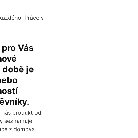
každého. Práce v
 pro Vás
nové
é době je
 nebo
ností
ěvníky.
e náš produkt od
ky seznamuje
áce z domova.