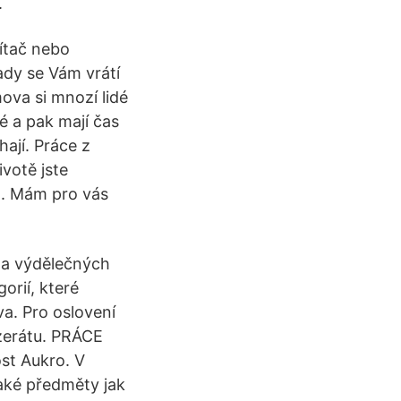
.
ítač nebo
ady se Vám vrátí
ova si mnozí lidé
né a pak mají čas
ají. Práce z
votě jste
 . Mám pro vás
a a výdělečných
orií, které
a. Pro oslovení
nzerátu. PRÁCE
st Aukro. V
aké předměty jak