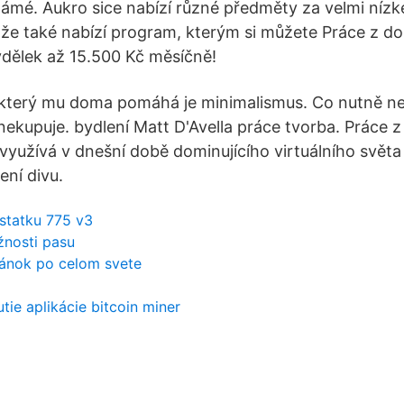
námé. Aukro sice nabízí různé předměty za velmi nízk
í, že také nabízí program, kterým si můžete Práce z 
dělek až 15.500 Kč měsíčně!
 který mu doma pomáhá je minimalismus. Co nutně ne
ekupuje. bydlení Matt D'Avella práce tvorba. Práce 
využívá v dnešní době dominujícího virtuálního světa 
ení divu.
statku 775 v3
žnosti pasu
tránok po celom svete
tie aplikácie bitcoin miner