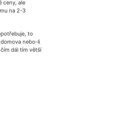
é ceny, ale
domu na 2-3
potřebuje, to
z domova nebo-li
čím dál tím větší