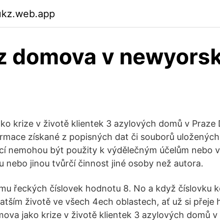
ukz.web.app
 z domova v newyors
ko krize v životě klientek 3 azylových domů v Praze 
rmace získané z popisných dat či souborů uložených 
cí nemohou být použity k výdělečným účelům nebo 
u nebo jinou tvůrčí činnost jiné osoby než autora.
mu řeckých číslovek hodnotu 8. No a když číslovku k
atším životě ve všech 4ech oblastech, ať už si přeje
mova jako krize v životě klientek 3 azylových domů v 