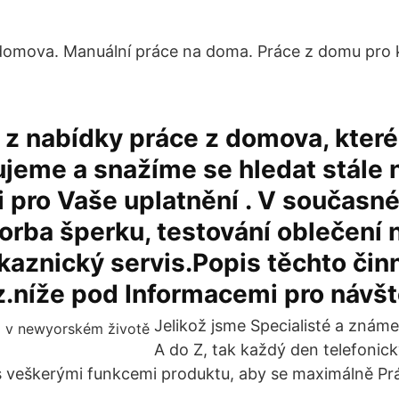
 domova. Manuální práce na doma. Práce z domu pro 
 z nabídky práce z domova, které
ujeme a snažíme se hledat stále 
ti pro Vaše uplatnění . V současn
vorba šperku, testování oblečení
aznický servis.Popis těchto čin
z.níže pod Informacemi pro návšt
Jelikož jsme Specialisté a znám
A do Z, tak každý den telefonic
s veškerými funkcemi produktu, aby se maximálně Pr
.