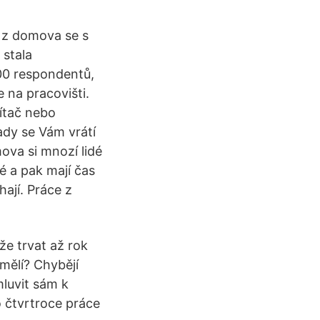
 z domova se s
stala
00 respondentů,
 na pracovišti.
ítač nebo
ady se Vám vrátí
ova si mnozí lidé
né a pak mají čas
ají. Práce z
e trvat až rok
mělí? Chybějí
luvit sám k
 čtvrtroce práce