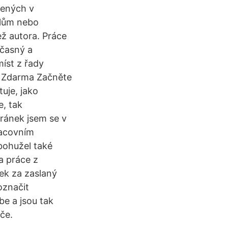
žených v
elům nebo
ež autora. Práce
očasný a
íst z řady
 & Zdarma Začněte
uje, jako
e, tak
tránek jsem se v
racovním
bohužel také
a práce z
tek za zaslaný
označit
e a jsou tak
če.