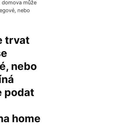
i z domova může
legové, nebo
 trvat
se
é, nebo
íná
e podat
 na home