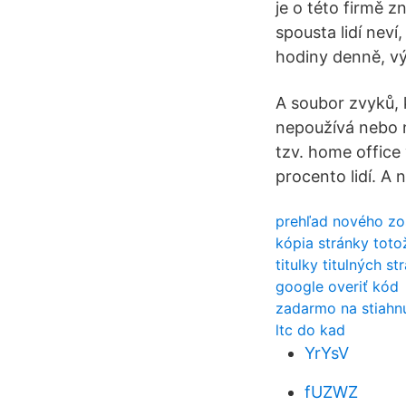
je o této firmě z
spousta lidí nev
hodiny denně, vý
A soubor zvyků,
nepoužívá nebo n
tzv. home office 
procento lidí. A n
prehľad nového zo
kópia stránky toto
titulky titulných s
google overiť kód
zadarmo na stiahnu
ltc do kad
YrYsV
fUZWZ