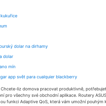
 kukuřice
reum
apurský dolar na dirhamy
a dolar
liano mín
ar app svět para cualquier blackberry
Chcete-liz domova pracovat produktivně, potřebujet
jení pro všechny své obchodní aplikace. Routery ASUS
nou funkci Adaptive QoS, která vám umožní pouhým k