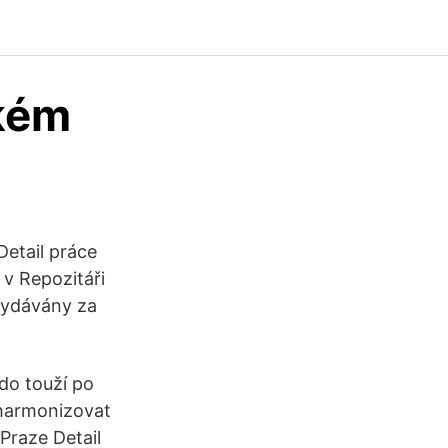
kém
Detail práce
v Repozitáři
vydávány za
do touží po
 harmonizovat
Praze Detail