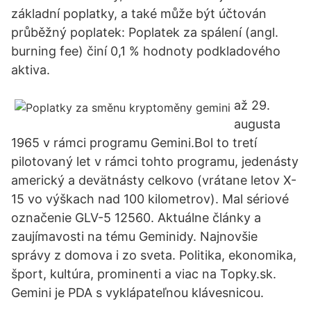
základní poplatky, a také může být účtován
průběžný poplatek: Poplatek za spálení (angl.
burning fee) činí 0,1 % hodnoty podkladového
aktiva.
až 29.
augusta
1965 v rámci programu Gemini.Bol to tretí
pilotovaný let v rámci tohto programu, jedenásty
americký a devätnásty celkovo (vrátane letov X-
15 vo výškach nad 100 kilometrov). Mal sériové
označenie GLV-5 12560. Aktuálne články a
zaujímavosti na tému Geminidy. Najnovšie
správy z domova i zo sveta. Politika, ekonomika,
šport, kultúra, prominenti a viac na Topky.sk.
Gemini je PDA s vyklápateľnou klávesnicou.