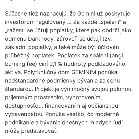
Súčasne tiež naznačujú, že Gemini už poskytuje
investorom regulovaný … Za každé „spálení“ a
„ražení“ se účtují poplatky, které pak obdrží jako
odměnu Darknody, zároveň se účtují tzv.
základní poplatky, a také může být účtován
průběžný poplatek: Poplatek za spálení (angl.
burning fee) činí 0,1 % hodnoty podkladového
aktiva. Polyfunkčný dom GEMINIM ponúka
nadštandardné podmienky bývania za cenu
štandardu. Projekt je výnimočný svojou polohou,
príjemným prostredím, vyhotovením,
dostupnosťou, financovaním aj občianskou
vybavenosťou. Ponúka všetko, čo moderné
podnikanie a bývanie dnešných mladých ľudí
môže predstavovať.