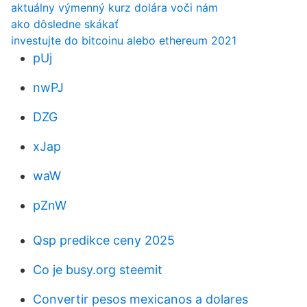
aktuálny výmenný kurz dolára voči nám
ako dôsledne skákať
investujte do bitcoinu alebo ethereum 2021
pUj
nwPJ
DZG
xJap
waW
pZnW
Qsp predikce ceny 2025
Co je busy.org steemit
Convertir pesos mexicanos a dolares