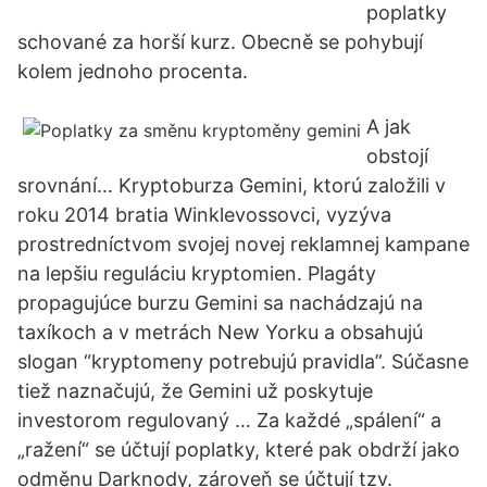
poplatky
schované za horší kurz. Obecně se pohybují
kolem jednoho procenta.
A jak
obstojí
srovnání… Kryptoburza Gemini, ktorú založili v
roku 2014 bratia Winklevossovci, vyzýva
prostredníctvom svojej novej reklamnej kampane
na lepšiu reguláciu kryptomien. Plagáty
propagujúce burzu Gemini sa nachádzajú na
taxíkoch a v metrách New Yorku a obsahujú
slogan “kryptomeny potrebujú pravidla”. Súčasne
tiež naznačujú, že Gemini už poskytuje
investorom regulovaný … Za každé „spálení“ a
„ražení“ se účtují poplatky, které pak obdrží jako
odměnu Darknody, zároveň se účtují tzv.