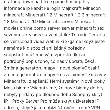
crafting download free game hosting hry
informace ip kabát ke login Majnkraft Minecon
minecraft Minecraft 1.2 Minecraft 1.2.3 minecraft
1.8 Minecraft 1.9 Minecraft server Minekraft
movies online porno server server minecraft sex
seznam sloty sms stazeni strike Terraria Terraria
server upload videa web wiki x-game Ikdyž ještě
nemáme k dispozici ani žádný pořádný
snapshot, můžeme vám zprostředkovat
podrobný popis toho, co nás v updatu čeká.
Změna generátoru mapy – nové biomyObsah1
Změna generátoru mapy – nové biomy2 Změny v
Minecraftu, zlepšení3 Herní systém4 Nové bloky
Mesa biome Všichni víme, že nové biomy do hry
nebyly přidány po dlouhou dobu Schopný skrýt
IP - Proxy Server Pro může skrýt uživatele’s IP
adresa, stejně jako nabízí šifrování kromě VPN