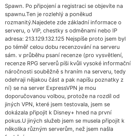
Spawn. Po připojení a registraci se objevíte na
spawnu.Ten je rozlehlý a poněkud
rozmanitý.Najedete zde základní informace o
serveru, o VIP, chestky s odměnami nebo IP
adresa: 213.129.132.125 Nejspíše proto jsem byl
po téměř celou dobu recenzování na serveru
sám. v průběhu psaní recenze (pro vysvětlení,
recenze RPG serverů píši kvůli vysoké informační
náročnosti souběžně s hraním na serveru, tedy
odehraji nějakou část a pak napíšu poznatky z
ní) se na server ExpressVPN je mou
doporučovanou volbou, protože na rozdíl od
jiných VPN, které jsem testovala, jsem se
dokázala připojit k Disney+ hned na první
pokus.U jiných služeb jsem se musela připojit k
několika různým serverům, než jsem našla