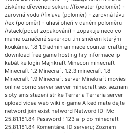
získáme dřevěnou sekeru //fixwater (poloměr) -
zarovná vodu //fixlava (poloměr) - zarovná lávu
//ex (poloměr) - uhasí oheň v daném poloměru
//stack(pocet zopakování) - zopakuje neco co
mame označené sekerkou tim směrem kterým
koukáme. 1.8 1.9 admin animace counter crafting
download free game hosting hry informace ip
kabát ke login Majnkraft Minecon minecraft
Minecraft 1.2 Minecraft 1.2.3 minecraft 1.8
Minecraft 1.9 Minecraft server Minekraft movies
online porno server server minecraft sex seznam
sloty sms stazeni strike Terraria Terraria server
upload videa web wiki x-game A ked mate dejte
netword join exist netword Netword ID: Mc
25.81.181.84 Password : 123 a ip do minecraft
25.81.181.84 Komentáre. ID serveru; Zoznam