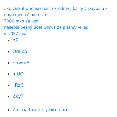
ako získať dočasné číslo kreditnej karty z paypalu -
nová mena čína rusko
7000 mxn za usd
najlepší bežný účet bonus za priamy vklad
inr. 127 usd
hP
OoFcp
PhwmA
mUO
iIRzC
xXyT
Změna hodnoty bitcoinu