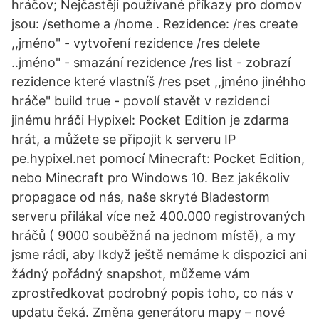
hráčov; Nejčastěji používané příkazy pro domov
jsou: /sethome a /home . Rezidence: /res create
,,jméno" - vytvoření rezidence /res delete
..jméno" - smazání rezidence /res list - zobrazí
rezidence které vlastníš /res pset ,,jméno jinéhho
hráče" build true - povolí stavět v rezidenci
jinému hráči Hypixel: Pocket Edition je zdarma
hrát, a můžete se připojit k serveru IP
pe.hypixel.net pomocí Minecraft: Pocket Edition,
nebo Minecraft pro Windows 10. Bez jakékoliv
propagace od nás, naše skryté Bladestorm
serveru přilákal více než 400.000 registrovaných
hráčů ( 9000 souběžná na jednom místě), a my
jsme rádi, aby Ikdyž ještě nemáme k dispozici ani
žádný pořádný snapshot, můžeme vám
zprostředkovat podrobný popis toho, co nás v
updatu čeká. Změna generátoru mapy – nové