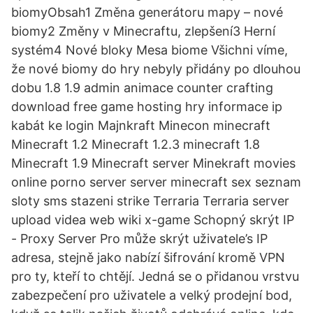
biomyObsah1 Změna generátoru mapy – nové
biomy2 Změny v Minecraftu, zlepšení3 Herní
systém4 Nové bloky Mesa biome Všichni víme,
že nové biomy do hry nebyly přidány po dlouhou
dobu 1.8 1.9 admin animace counter crafting
download free game hosting hry informace ip
kabát ke login Majnkraft Minecon minecraft
Minecraft 1.2 Minecraft 1.2.3 minecraft 1.8
Minecraft 1.9 Minecraft server Minekraft movies
online porno server server minecraft sex seznam
sloty sms stazeni strike Terraria Terraria server
upload videa web wiki x-game Schopný skrýt IP
- Proxy Server Pro může skrýt uživatele’s IP
adresa, stejně jako nabízí šifrování kromě VPN
pro ty, kteří to chtějí. Jedná se o přidanou vrstvu
zabezpečení pro uživatele a velký prodejní bod,