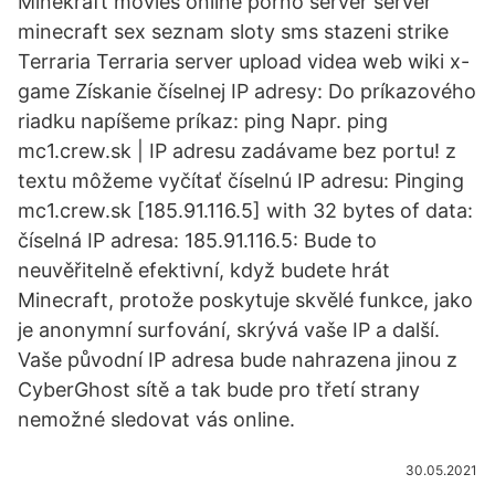
Minekraft movies online porno server server
minecraft sex seznam sloty sms stazeni strike
Terraria Terraria server upload videa web wiki x-
game Získanie číselnej IP adresy: Do príkazového
riadku napíšeme príkaz: ping
Napr. ping
mc1.crew.sk | IP adresu zadávame bez portu! z
textu môžeme vyčítať číselnú IP adresu: Pinging
mc1.crew.sk [185.91.116.5] with 32 bytes of data:
číselná IP adresa: 185.91.116.5:
Bude to
neuvěřitelně efektivní, když budete hrát
Minecraft, protože poskytuje skvělé funkce, jako
je anonymní surfování, skrývá vaše IP a další.
Vaše původní IP adresa bude nahrazena jinou z
CyberGhost sítě a tak bude pro třetí strany
nemožné sledovat vás online.
30.05.2021