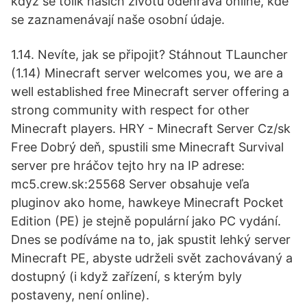
když se tolik našich životů odehrává online, kde
se zaznamenávají naše osobní údaje.
1.14. Nevíte, jak se připojit? Stáhnout TLauncher
(1.14) Minecraft server welcomes you, we are a
well established free Minecraft server offering a
strong community with respect for other
Minecraft players. HRY - Minecraft Server Cz/sk
Free Dobrý deň, spustili sme Minecraft Survival
server pre hráčov tejto hry na IP adrese:
mc5.crew.sk:25568 Server obsahuje veľa
pluginov ako home, hawkeye Minecraft Pocket
Edition (PE) je stejně populární jako PC vydání.
Dnes se podíváme na to, jak spustit lehký server
Minecraft PE, abyste udrželi svět zachovávaný a
dostupný (i když zařízení, s kterým byly
postaveny, není online).