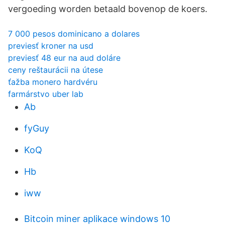
vergoeding worden betaald bovenop de koers.
7 000 pesos dominicano a dolares
previesť kroner na usd
previesť 48 eur na aud doláre
ceny reštaurácii na útese
ťažba monero hardvéru
farmárstvo uber lab
Ab
fyGuy
KoQ
Hb
iww
Bitcoin miner aplikace windows 10