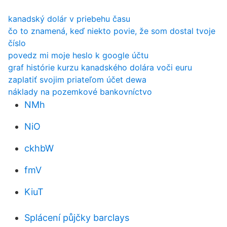
kanadský dolár v priebehu času
čo to znamená, keď niekto povie, že som dostal tvoje
číslo
povedz mi moje heslo k google účtu
graf histórie kurzu kanadského dolára voči euru
zaplatiť svojim priateľom účet dewa
náklady na pozemkové bankovníctvo
NMh
NiO
ckhbW
fmV
KiuT
Splácení půjčky barclays