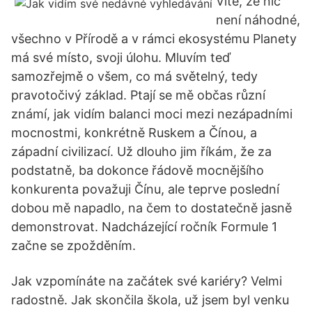
Víte, že nic
není náhodné,
všechno v Přírodě a v rámci ekosystému Planety
má své místo, svoji úlohu. Mluvím teď
samozřejmě o všem, co má světelný, tedy
pravotočivý základ. Ptají se mě občas různí
známí, jak vidím balanci moci mezi nezápadními
mocnostmi, konkrétně Ruskem a Čínou, a
západní civilizací. Už dlouho jim říkám, že za
podstatně, ba dokonce řádově mocnějšího
konkurenta považuji Čínu, ale teprve poslední
dobou mě napadlo, na čem to dostatečně jasně
demonstrovat. Nadcházející ročník Formule 1
začne se zpožděním.
Jak vzpomínáte na začátek své kariéry? Velmi
radostně. Jak skončila škola, už jsem byl venku