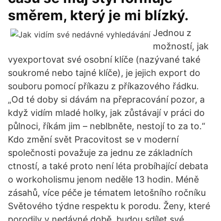
směrem, který je mi blízký.
Jednou z
možností, jak
vyexportovat své osobní klíče (nazývané také
soukromé nebo tajné klíče), je jejich export do
souboru pomocí příkazu z příkazového řádku.
„Od té doby si dávám na přepracování pozor, a
když vidím mladé holky, jak zůstávají v práci do
půlnoci, říkám jim – neblbněte, nestojí to za to.“
Kdo změní svět Pracovitost se v moderní
společnosti považuje za jednu ze základních
ctností, a také proto není léta probíhající debata
o workoholismu jenom neděle 13 hodin. Méně
zásahů, více péče je tématem letošního ročníku
Světového týdne respektu k porodu. Ženy, které
porodily v nedávné době, budou sdílet své