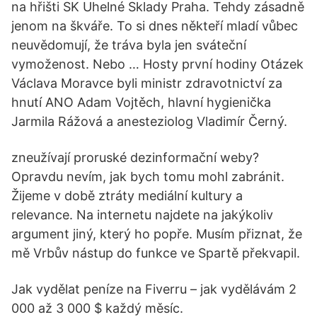
na hřišti SK Uhelné Sklady Praha. Tehdy zásadně
jenom na škváře. To si dnes někteří mladí vůbec
neuvědomují, že tráva byla jen sváteční
vymoženost. Nebo … Hosty první hodiny Otázek
Václava Moravce byli ministr zdravotnictví za
hnutí ANO Adam Vojtěch, hlavní hygienička
Jarmila Rážová a anesteziolog Vladimír Černý.
zneužívají proruské dezinformační weby?
Opravdu nevím, jak bych tomu mohl zabránit.
Žijeme v době ztráty mediální kultury a
relevance. Na internetu najdete na jakýkoliv
argument jiný, který ho popře. Musím přiznat, že
mě Vrbův nástup do funkce ve Spartě překvapil.
Jak vydělat peníze na Fiverru – jak vydělávám 2
000 až 3 000 $ každý měsíc.