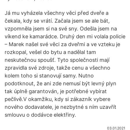
Já mu vyházela všechny věci před dveře a
čekala, kdy se vrátí. Začala jsem se ale bát,
vzpomněla jsem si na své sny. Odešla jsem na
víkend ke kamarádce. Druhý den mi volala policie
– Marek našel své věci za dveřmi a ve vzteku je
rozkopal, vešel do bytu a nadělal tam
neskutečnou spoušť. Tyto společnosti mají
zpravidla své zdroje, takže cenu a všechno
kolem toho si stanovují samy. Nutno
podotknout, že ani zde nemusí být levný plyn
tak úplně garantován, je potřebné vybírat
pečlivě.V okamžiku, kdy si zákazník vybere
nového dodavatele, je nezbytné s ním uzavřít
smlouvu o dodávce elektřiny.
03.01.2021